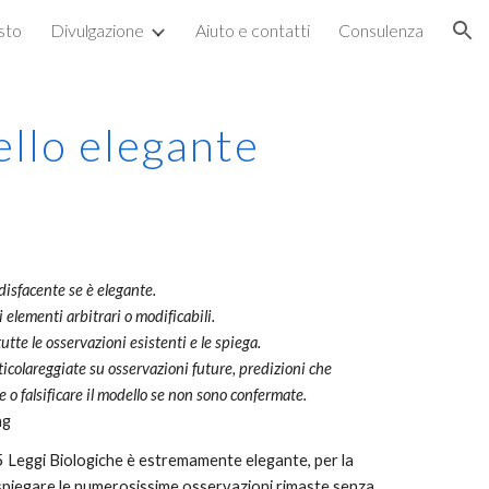
esto
Divulgazione
Aiuto e contatti
Consulenza
ion
ello elegante
isfacente se è elegante.
lementi arbitrari o modificabili.
utte le osservazioni esistenti e le spiega.
ticolareggiate su osservazioni future, predizioni che
e o
falsificare il modello se non sono confermate.
ng
 5 Leggi Biologiche è estremamente elegante, per la
 spiegare le numerosissime osservazioni rimaste senza