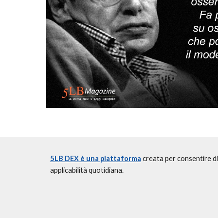
5LB DEX è una piattaforma
creata per consentire di 
applicabilità quotidiana.