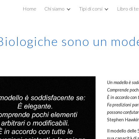
Home
Chi siamo
Tipi di corsi
Libro di t
ip to main content
Skip to navigat
 Biologiche sono un mod
Un modello è sodd
Comprende pochi e
È in accordo con t
Fa predizioni par
possono confutar
Stephen Hawki
Il modello delle
sua capacità di