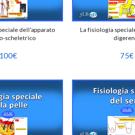
peciale del
l'apparato
La fisiologia special
o-scheletrico
digeren
100
€
75
€