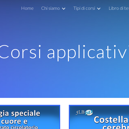
Home
Chi siamo
Tipi di corsi
Libro di t
ip to main content
Skip to navigat
Corsi applicativ