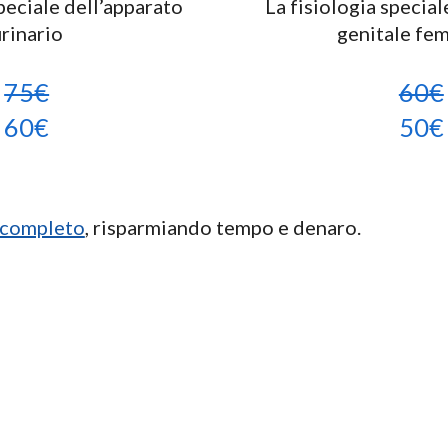
speciale dell’apparato
La fisiologia special
rinario
genitale fe
75€
60€
60€
50€
 completo
, risparmiando tempo e denaro.