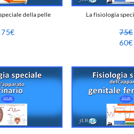
 speciale della pelle
La fisiologia spec
75
€
75€
60€