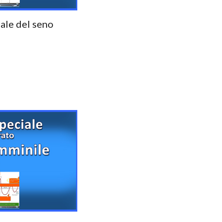
iale del
seno