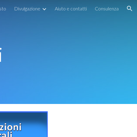
esto
Divulgazione
Aiuto e contatti
Consulenza
ion
i