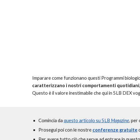
Imparare come funzionano questi Programmi biologici
caratterizzano i nostri comportamenti quotidiani
Questo è il valore inestimabile che qui in 5LB DEX v
Comincia da
questo articolo su 5LB
Magazine
, per
Prosegui poi con le nostre
conferenze gratuite
c
P
er avere tutto ciò che serve ad entrare in quest