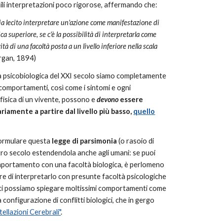
ili interpretazioni poco rigorose, affermando che:
ia lecito interpretare un'azione come manifestazione di
ca superiore, se c'è la possibilità di interpretarla come
vità di una facoltà posta a un livello inferiore nella scala
gan, 1894)
ia psicobiologica del XXI secolo siamo completamente
 comportamenti, così come i sintomi e ogni
fisica di un vivente, possono e
devono
essere
riamente a partire dal livello più basso,
quello
ormulare questa
legge di parsimonia
(o rasoio di
ro secolo estendendola anche agli umani: se puoi
portamento con una facoltà biologica, è perlomeno
re di interpretarlo con presunte facoltà psicologiche
tti possiamo spiegare moltissimi comportamenti come
na configurazione di conflitti biologici, che in gergo
ellazioni Cerebrali"
.