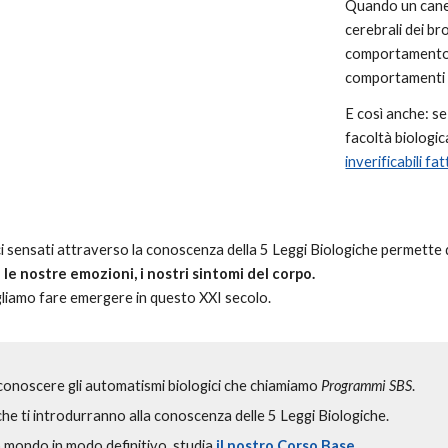
Quando un cane 
cerebrali dei bro
comportamento è
comportamenti 
E così anche: s
facoltà biologica
inverificabili fat
 sensati attraverso la conoscenza della 5 Leggi Biologiche permette 
,
le nostre emozioni, i nostri sintomi del corpo.
ogliamo fare emergere
in questo XXI secolo.
 conoscere gli automatismi biologici che chiamiamo
Programmi SBS
.
he ti introdurranno alla conoscenza delle 5 Leggi Biologiche.
o mondo in modo definitivo, studia
il nostro Corso Base