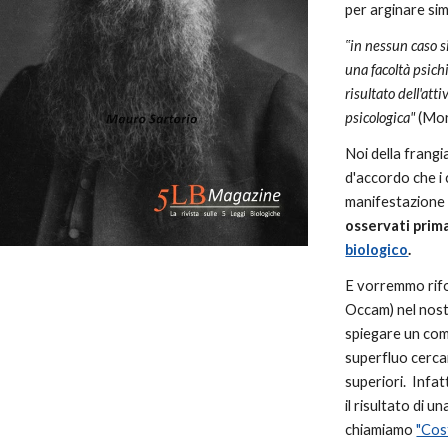
per arginare sim
‟in nessun caso s
una facoltà psichi
risultato dell'atti
psicologica"
(Mor
Noi della frang
d'accordo che i
manifestazione 
osservati prima
biologico
.
E vorremmo rif
Occam) nel nost
spiegare un com
superfluo cerca
superiori. Infa
il risultato di u
chiamiamo
"Cost