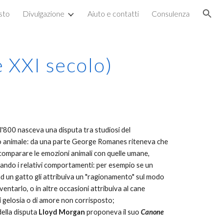
esto
Divulgazione
Aiuto e contatti
Consulenza
ion
 XXI secolo)
ll'800 nasceva una disputa tra studiosi del
animale: da una parte George Romanes riteneva che
 comparare le emozioni animali con quelle umane,
ndo i relativi comportamenti: per esempio se un
d un gatto gli attribuiva un "ragionamento" sul modo
ventarlo, o in altre occasioni attribuiva al cane
i gelosia o di amore non corrisposto;
 della disputa
Lloyd Morgan
proponeva il suo
Canone