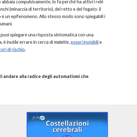
abbaia compulsivamente, lo fa perché ha attivi i relé
nchi (minaccia di territorio), del retto e del fegato: il
 un epifenomeno. Allo stesso modo sono spiegabili i
umani.
e puoi spiegare una risposta sintomatica con una
, è inutile errare in cerca di
malattie,
esseri invisibili
e
tori di rischio
.
di
andare alla radice degli automatismi che