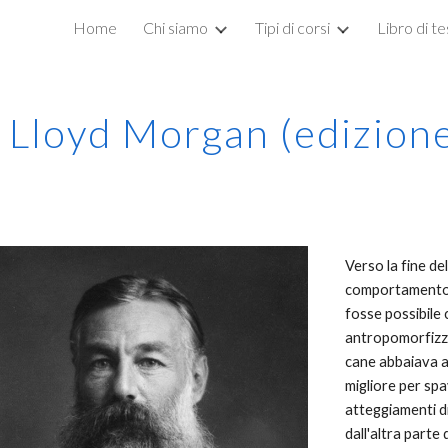
Home
Chi siamo
Tipi di corsi
Libro di t
ip to main content
Skip to navigat
i Lloyd Morgan (edizione
Verso la fine de
comportamento 
fosse possibile
antropomorfizza
cane abbaiava a
migliore per spa
atteggiamenti d
dall'altra parte