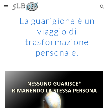
Skip to main content
Skip to navigation
La guarigione è un
viaggio di
trasformazione
personale.