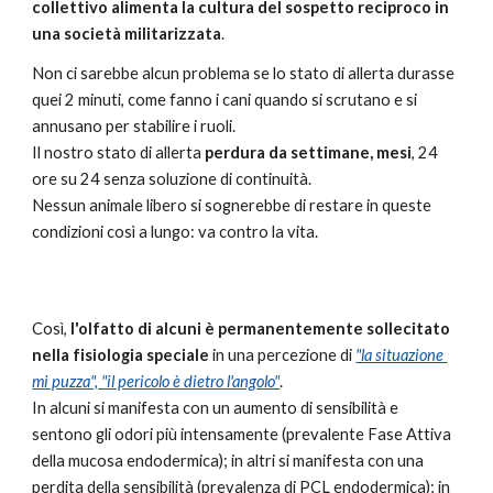
collettivo alimenta la cultura del sospetto reciproco in 
una società militarizzata
.
Non ci sarebbe alcun problema se lo stato di allerta durasse 
quei 2 minuti, come fanno i cani quando si scrutano e si 
annusano per stabilire i ruoli. 
Il nostro stato di allerta 
perdura da settimane, mesi
, 24 
ore su 24 senza soluzione di continuità.
Nessun animale libero si sognerebbe di restare in queste 
condizioni così a lungo: va contro la vita.
Così, 
l'olfatto di alcuni è permanentemente sollecitato 
nella fisiologia speciale
 in una percezione di 
"la situazione 
mi puzza", "il pericolo è dietro l'angolo"
. 
In alcuni si manifesta con un aumento di sensibilità e 
sentono gli odori più intensamente (prevalente Fase Attiva 
della mucosa endodermica); in altri si manifesta con una 
perdita della sensibilità (prevalenza di PCL endodermica); in 