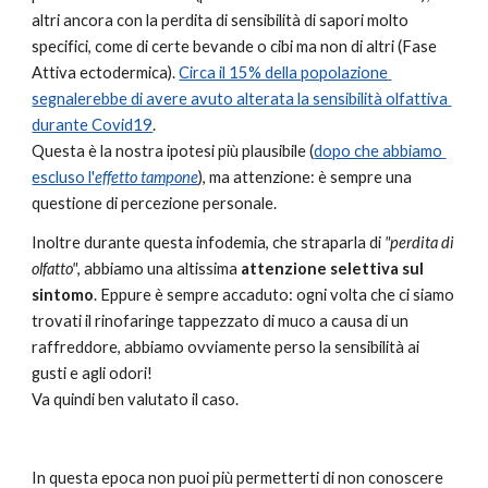
altri ancora con la perdita di sensibilità di sapori molto 
specifici, come di certe bevande o cibi ma non di altri (Fase 
Attiva ectodermica). 
Circa il 15% della popolazione 
segnalerebbe di avere avuto alterata la sensibilità olfattiva 
durante Covid19
.
Questa è la nostra ipotesi più plausibile (
dopo che abbiamo 
escluso l'
effetto tampone
), m
a attenzione
: 
è sempre una 
questione di percezione personale. 
Inoltre 
durante questa infodemia,
 che straparla di 
"perdita di 
olfatto"
, abbiamo una altissima 
attenzione selettiva sul 
sintomo
. Eppure è sempre accaduto: ogni volta 
che ci siamo 
trovati il rinofaringe tappezzato di muco a causa di un 
raffreddore, abbiamo ovviamente perso la sensibilità ai 
gusti e agli odori!
Va quindi ben valutato il caso.
In questa epoca non puoi più permetterti di non conoscere 