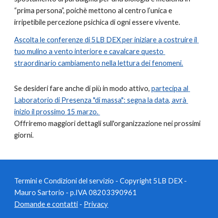
“prima persona”, poichè mettono al centro l’unica e 
irripetibile percezione psichica di ogni essere vivente.
Ascolta le conferenze di 5LB DEX per iniziare a costruire il 
tuo mulino a vento interiore e cavalcare questo 
straordinario cambiamento nella lettura dei fenomeni.
Se desideri fare anche di più in modo attivo, 
partecipa al 
Laboratorio di Presenza "di massa": segna la data, avrà 
inizio il prossimo 15 marzo. 
Offriremo maggiori dettagli sull'organizzazione nei prossimi 
giorni.
Termini e Condizioni del servizio
- Copyright 5LB DEX -
Mauro Sartorio - p.IVA 08203390961
Domande e contatti
-
Privacy