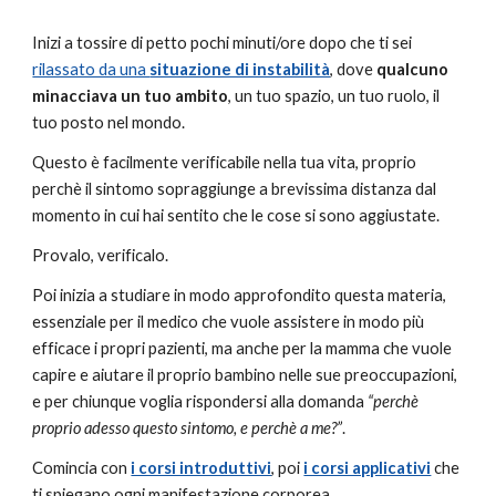
Inizi a tossire di petto pochi minuti/ore dopo che ti sei 
rilassato da una 
situazione di instabilità
, dove 
qualcuno 
minacciava un tuo ambito
, un tuo spazio, un tuo ruolo, il 
tuo posto nel mondo.
Questo è facilmente verificabile nella tua vita, proprio 
perchè il sintomo sopraggiunge a brevissima distanza dal 
momento in cui hai sentito che le cose si sono aggiustate.
Provalo, verificalo.
Poi inizia a studiare in modo approfondito questa materia, 
essenziale per il medico che vuole assistere in modo più 
efficace i propri pazienti, ma anche per la mamma che vuole 
capire e aiutare il proprio bambino nelle sue preoccupazioni, 
e per chiunque voglia rispondersi alla domanda 
“perchè 
proprio adesso questo sintomo, e perchè a me?”
.
Comincia con
i corsi introduttivi
, poi 
i corsi applicativi
 che 
ti spiegano ogni manifestazione corporea.