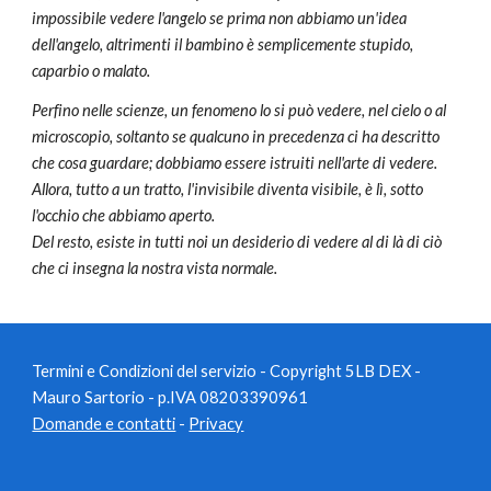
impossibile vedere l'angelo se prima non abbiamo un'idea
dell'angelo, altrimenti il bambino è semplicemente stupido,
caparbio o malato.
Perfino nelle scienze, un fenomeno lo si può vedere, nel cielo o al
microscopio, soltanto se qualcuno in precedenza ci ha descritto
che cosa guardare; dobbiamo essere istruiti nell'arte di vedere.
Allora, tutto a un tratto, l'invisibile diventa visibile, è lì, sotto
l'occhio che abbiamo aperto.
Del resto, esiste in tutti noi un desiderio di vedere al di là di ciò
che ci insegna la nostra vista normale.
Termini e Condizioni del servizio
- Copyright 5LB DEX -
Mauro Sartorio - p.IVA 08203390961
Domande e contatti
-
Privacy