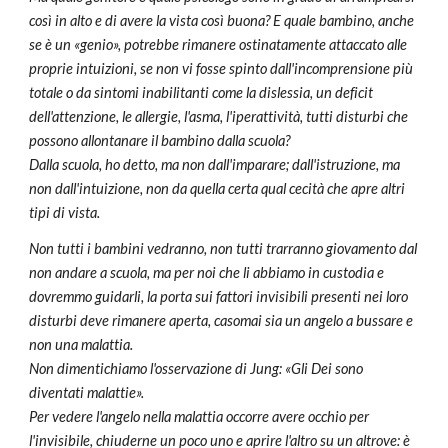
così in alto e di avere la vista così buona? E quale bambino, anche
se è un «genio», potrebbe rimanere ostinatamente attaccato alle
proprie intuizioni, se non vi fosse spinto dall'incomprensione più
totale o da sintomi inabilitanti come la dislessia, un deficit
dell'attenzione, le allergie, l'asma, l'iperattività, tutti disturbi che
possono allontanare il bambino dalla scuola?
Dalla scuola, ho detto, ma non dall'imparare; dall'istruzione, ma
non dall'intuizione, non da quella certa qual cecità che apre altri
tipi di vista.
Non tutti i bambini vedranno, non tutti trarranno giovamento dal
non andare a scuola, ma per noi che li abbiamo in custodia e
dovremmo guidarli, la porta sui fattori invisibili presenti nei loro
disturbi deve rimanere aperta, casomai sia un angelo a bussare e
non una malattia.
Non dimentichiamo l'osservazione di Jung: «Gli Dei sono
diventati malattie».
Per vedere l'angelo nella malattia occorre avere occhio per
l'invisibile, chiuderne un poco uno e aprire l'altro su un altrove: è