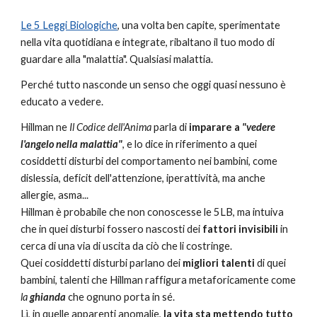
Le 5 Leggi Biologiche
, una volta ben capite, sperimentate
nella vita quotidiana e integrate, ribaltano il tuo modo di
guardare alla "malattia". Qualsiasi malattia.
Perché tutto nasconde un senso che oggi quasi nessuno è
educato a vedere.
Hillman ne
Il Codice dell'Anima
parla di
imparare a
"vedere
l'angelo nella malattia"
, e lo dice in riferimento a quei
cosiddetti disturbi del comportamento nei bambini, come
dislessia, deficit dell'attenzione, iperattività, ma anche
allergie, asma...
Hillman è probabile che non conoscesse le 5LB, ma intuiva
che in quei disturbi fossero nascosti dei
fattori invisibili
in
cerca di una via di uscita da ciò che li costringe.
Quei cosiddetti disturbi parlano dei
migliori talenti
di quei
bambini, talenti che Hillman raffigura metaforicamente come
la
ghianda
che ognuno porta in sé.
Lì, in quelle apparenti anomalie,
la vita sta mettendo tutto