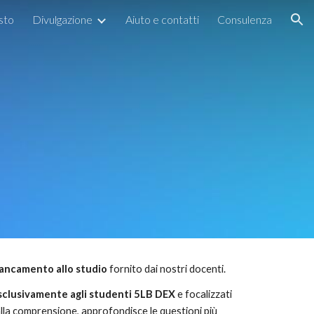
esto
Divulgazione
Aiuto e contatti
Consulenza
ion
iancamento allo studio
fornito dai nostri docenti.
sclusivamente agli studenti 5LB DEX
e focalizzati
 alla comprensione, approfondisce le questioni più