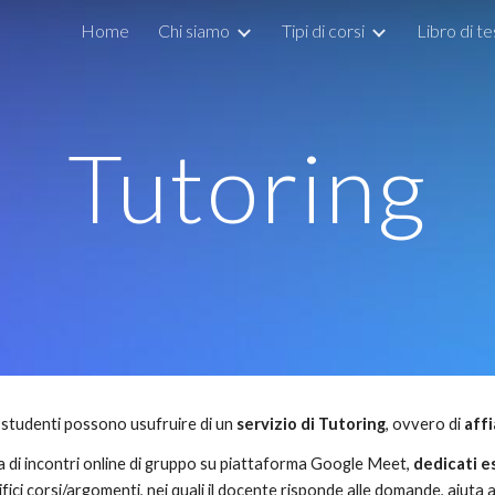
Home
Chi siamo
Tipi di corsi
Libro di t
ip to main content
Skip to navigat
Tutoring
i studenti possono usufruire di un
servizio di Tutoring
, ovvero di
aff
ta di incontri online di gruppo su piattaforma Google Meet,
dedicati e
ifici corsi/argomenti, nei quali il docente risponde alle domande, aiuta