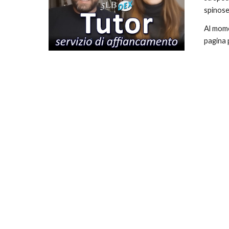
spinose
Al mome
pagina p