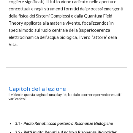
cogliere significati). Il tutto viene radicato nelle aperture
concettuali e negli strumenti fornitici dai processi emergenti
della fisica dei Sistemi Complessi e dalla Quantum Field
Theory applicata alla materia vivente, focalizzandosi in
special modo sul ruolo centrale della (super)coerenza
elettrodinamica dell’acqua biologica, il vero “attore” della
Vita.
Capitoli della lezione
Il
video in questa pagina è una playlist
,
lascialo scorrere per vedere tutti i
vari capitoli
.
3.1-
Paolo Renati: cosa porterò a Risonanze Biologiche
3.2-
Petti invita Renati sul palco a Risonanze Biologiche: